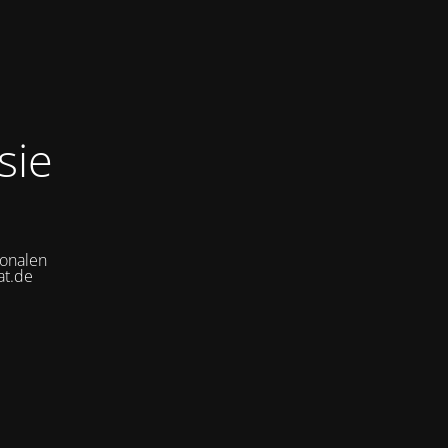
sie
ionalen
at.de